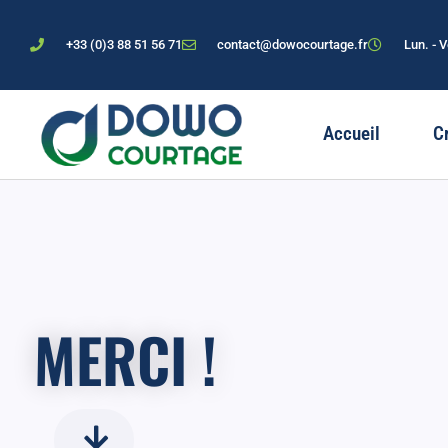
+33 (0)3 88 51 56 71
contact@dowocourtage.fr
Lun. - 
Accueil
C
MERCI !