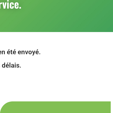
rvice.
en été envoyé.
 délais.