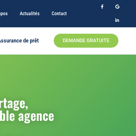
opos
Actualités
Contact
Assurance de prêt
DEMANDE GRATUITE
tage,
able agence